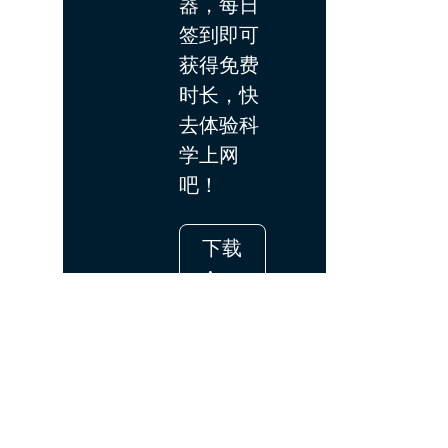
器，每日
签到即可
获得免费
时长，快
去体验科
学上网
吧！
下载
App